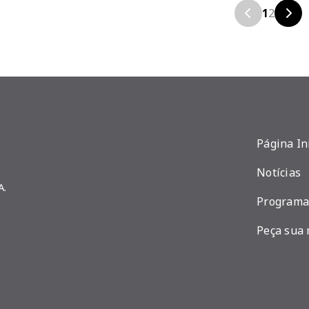
1
2
Página In
Notícias
A.
Programa
Peça sua