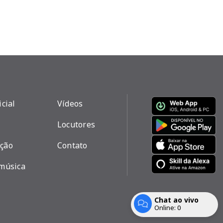
icial
Vídeos
Locutores
ção
Contato
 música
Chat ao vivo
Com a tecnologia
Online:
0
Entrar