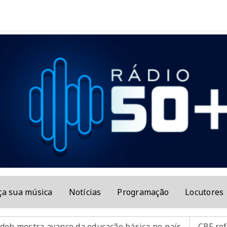
Z CLÁUDIO
ça sua música
Notícias
Programação
Locutores
anço da educação básica no país
CBF reforça paralisa