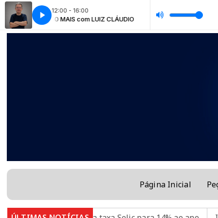
12:00 - 16:00
TARDE 50 MAIS com LUIZ CLÁUDIO
TARDE 50 MAIS com LUI
Página Inicial
Pe
opom baixa taxa Selic para 14% ao ano
ÚLTIMAS NOTÍCIAS
Ideb mostra av