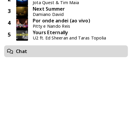
Jota Quest & Tim Maia
Next Summer
3
Damiano David
Por onde andei (ao vivo)
4
Pitty e Nando Reis
Yours Eternally
5
U2 ft. Ed Sheeran and Taras Topolia
Chat