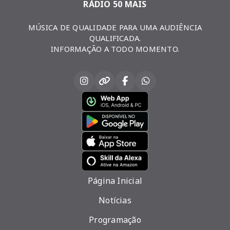
RÁDIO 50 MAIS
MÚSICA DE QUALIDADE PARA UMA AUDIÊNCIA
QUALIFICADA.
INFORMAÇÃO A TODO MOMENTO.
Página Inicial
Notícias
Programação