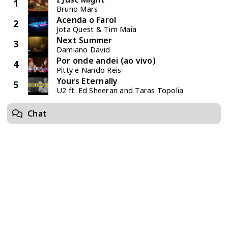
1
Bruno Mars
Acenda o Farol
2
Jota Quest & Tim Maia
Next Summer
3
Damiano David
Por onde andei (ao vivo)
4
Pitty e Nando Reis
Yours Eternally
5
U2 ft. Ed Sheeran and Taras Topolia
Chat