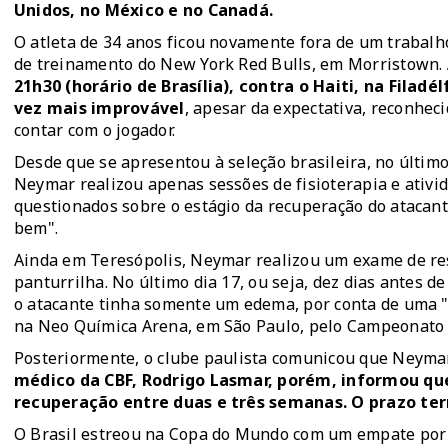
Unidos, no México e no Canadá.
O atleta de 34 anos ficou novamente fora de um trabalh
de treinamento do New York Red Bulls, em Morristown.
21h30 (horário de Brasília), contra o Haiti, na Filad
vez mais improvável
, apesar da expectativa,
reconhecid
contar com o jogador.
Desde que se apresentou à seleção brasileira, no último
Neymar realizou apenas sessões de fisioterapia e ativi
questionados sobre o estágio da recuperação do atacante
bem".
Ainda em Teresópolis, Neymar realizou um exame de re
panturrilha. No último dia 17, ou seja, dez dias antes 
o atacante tinha somente um edema, por conta de uma "l
na Neo Química Arena, em São Paulo, pelo Campeonato B
Posteriormente, o clube paulista comunicou que Neymar e
médico da CBF, Rodrigo Lasmar, porém, informou qu
recuperação entre duas e três semanas. O prazo ter
O Brasil estreou na Copa do Mundo
com um empate por 