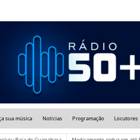
ça sua música
Notícias
Programação
Locutores
de Guanabara
Medicamento reduz em até 85% internaçõe