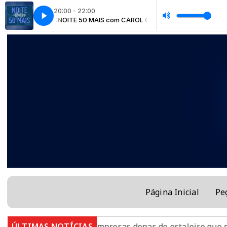
20:00 - 22:00
ROL CHAVES
NOITE 50 MAIS com CAROL CHAVES
Página Inicial
Pe
 denuncia empresas donas de estaleiro que poluiu Baía 
ÚLTIMAS NOTÍCIAS