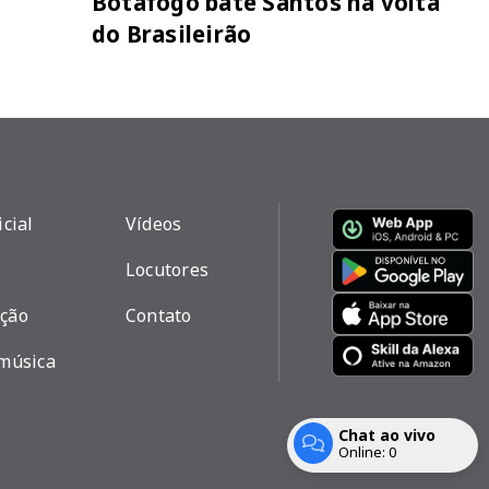
Botafogo bate Santos na volta
do Brasileirão
icial
Vídeos
Locutores
ção
Contato
 música
Chat ao vivo
Com a tecnologia
Online:
0
Entrar