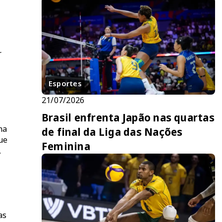
o
r
Esportes
21/07/2026
Brasil enfrenta Japão nas quartas
na
de final da Liga das Nações
ue
Feminina
,
as