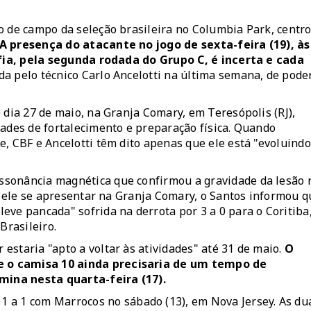
o de campo da seleção brasileira no Columbia Park, centr
A presença do atacante no jogo de sexta-feira (19), às
élfia, pela segunda rodada do Grupo C, é incerta e cada
a pelo técnico Carlo Ancelotti na última semana
, de pode
 dia 27 de maio, na Granja Comary, em Teresópolis (RJ),
dades de fortalecimento e preparação física. Quando
, CBF e Ancelotti têm dito apenas que ele está "evoluindo
ssonância magnética que confirmou a gravidade da lesão 
de ele se apresentar na Granja Comary, o Santos informou q
eve pancada" sofrida na derrota por 3 a 0 para o Coritiba
rasileiro.
staria "apto a voltar às atividades" até 31 de maio.
O
e o camisa 10 ainda precisaria de um tempo de
mina nesta quarta-feira (17).
1 a 1
com Marrocos no sábado (13), em Nova Jersey. As du