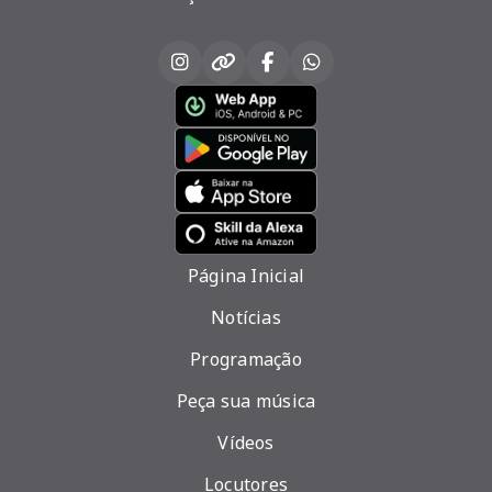
Página Inicial
Notícias
Programação
Peça sua música
Vídeos
Locutores