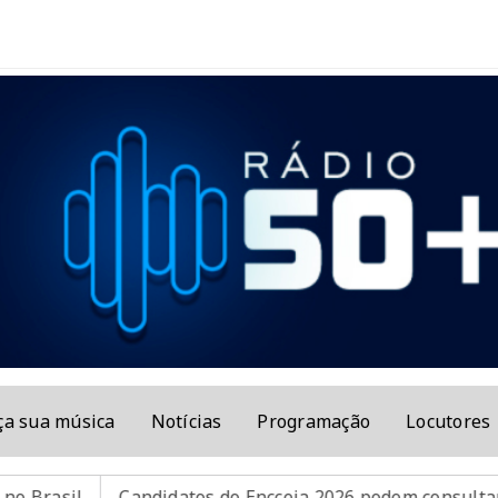
ça sua música
Notícias
Programação
Locutores
Candidatos do Encceja 2026 podem consultar o cartão de i