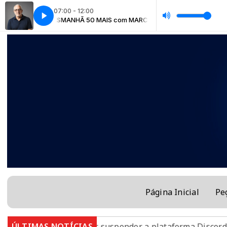
07:00 - 12:00
COS SOARES
MANHÃ 50 MAIS com MARCOS SOARES
Página Inicial
Pe
AGU quer suspender a plataforma Discord no Brasil
ÚLTIMAS NOTÍCIAS