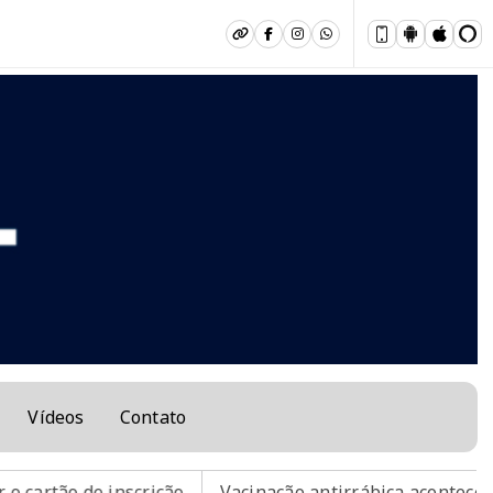
Vídeos
Contato
nscrição
Vacinação antirrábica acontece nesse sábado 