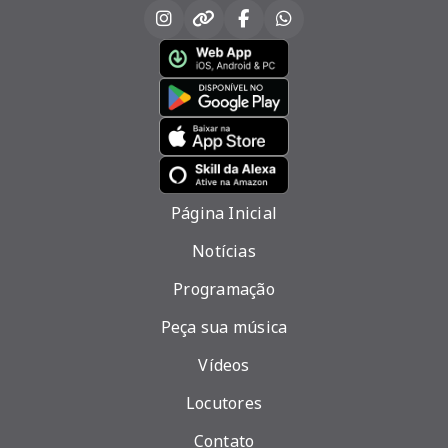
Página Inicial
Notícias
Programação
Peça sua música
Vídeos
Locutores
Contato