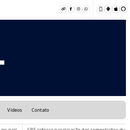
Vídeos
Contato
aís
CBF reforça paralisação das competições durante