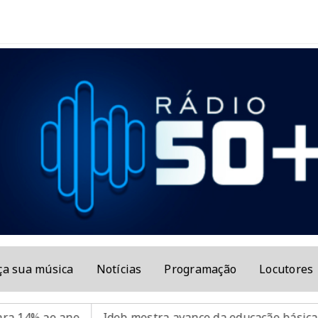
ça sua música
Notícias
Programação
Locutores
4% ao ano
Ideb mostra avanço da educação básica no p