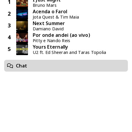
1
Bruno Mars
Acenda o Farol
2
Jota Quest & Tim Maia
Next Summer
3
Damiano David
Por onde andei (ao vivo)
4
Pitty e Nando Reis
Yours Eternally
5
U2 ft. Ed Sheeran and Taras Topolia
Chat