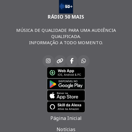
RÁDIO 50 MAIS
MÚSICA DE QUALIDADE PARA UMA AUDIÊNCIA
QUALIFICADA.
INFORMAÇÃO A TODO MOMENTO.
Página Inicial
Notícias