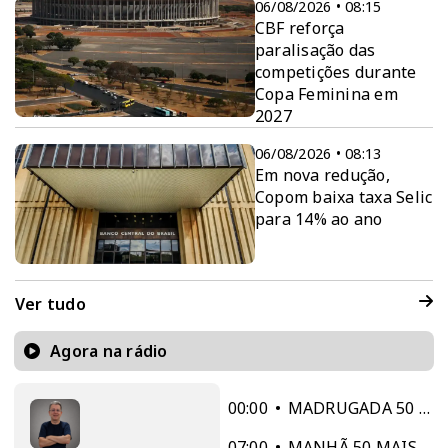
06/08/2026 • 08:15
CBF reforça
paralisação das
competições durante
Copa Feminina em
2027
06/08/2026 • 08:13
Em nova redução,
Copom baixa taxa Selic
para 14% ao ano
Ver tudo
Agora na rádio
00:00
MADRUGADA 50 MAIS
07:00
MANHÃ 50 MAIS