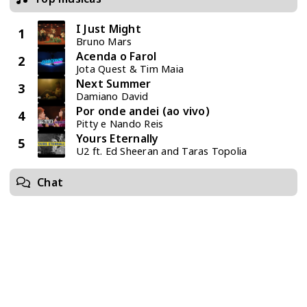
I Just Might
1
Bruno Mars
Acenda o Farol
2
Jota Quest & Tim Maia
Next Summer
3
Damiano David
Por onde andei (ao vivo)
4
Pitty e Nando Reis
Yours Eternally
5
U2 ft. Ed Sheeran and Taras Topolia
Chat